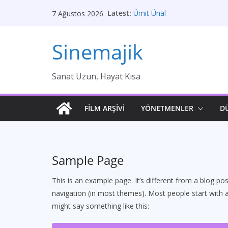
Skip
Latest:
Ümit Ünal
7 Ağustos 2026
to
Gelin
Brokeback Dağı
content
Sinemajik
Kırık Bir Aşk Hikayesi
Ümit Efekan
Sanat Uzun, Hayat Kısa
FİLM ARŞİVİ
YÖNETMENLER
D
Sample Page
This is an example page. It’s different from a blog pos
navigation (in most themes). Most people start with an
might say something like this: