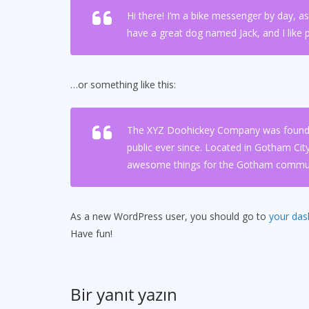
Hi there! I’m a bike messenger by day, asp
have a great dog named Jack, and I like pi
…or something like this:
The XYZ Doohickey Company was founded 
public ever since. Located in Gotham Cit
awesome things for the Gotham commun
As a new WordPress user, you should go to
your da
Have fun!
Bir yanıt yazın