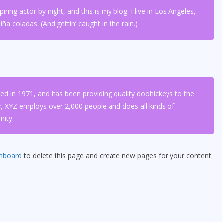
iring actor by night, and this is my blog. I live in Los Angeles,
ña coladas. (And gettin’ caught in the rain.)
in 1971, and has been providing quality doohickeys to the
y, XYZ employs over 2,000 people and does all kinds of
ity.
shboard
to delete this page and create new pages for your content.