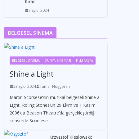
Kiracı
7 Eylül 2024
BELGESEL SİNEMA
BELGESEL SİNEMA
DÜNYA SİNEMASI
FİLM ARŞİVİ
Shine a Light
23 Eylül 2024
Tamer Hoşgören
Martin Scorsese‘nin müzikal belgeseli Shine a
Light, Roling Stones‘un 29 Ekim ve 1 Kasım
2006’da Beacon Theatre’da gerçekleştirdiği
konserde Scorsese
Krzysztof Kieslowski: