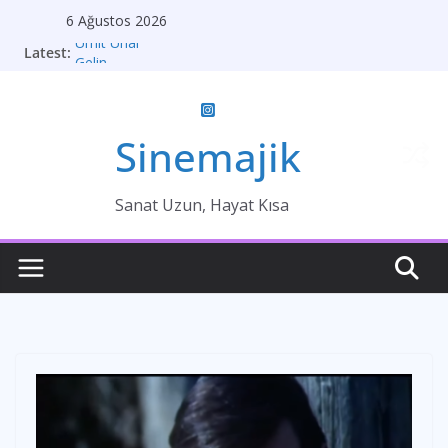
Skip
6 Ağustos 2026
to
Ümit Ünal
Latest:
content
Gelin
Brokeback Dağı
Kırık Bir Aşk Hikayesi
Ümit Efekan
Sinemajik
Sanat Uzun, Hayat Kısa