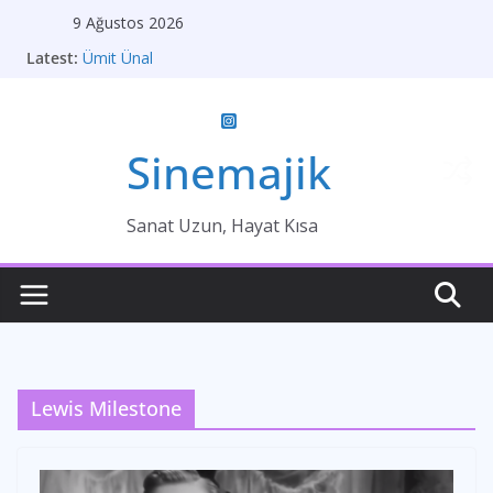
Skip
9 Ağustos 2026
to
Latest:
Ümit Ünal
content
Gelin
Brokeback Dağı
Kırık Bir Aşk Hikayesi
Ümit Efekan
Sinemajik
Sanat Uzun, Hayat Kısa
Lewis Milestone