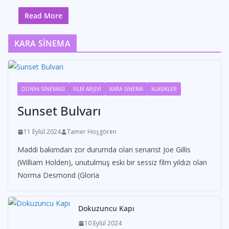
Read More
KARA SİNEMA
DÜNYA SİNEMASI
FİLM ARŞİVİ
KARA SİNEMA
KLASİKLER
Sunset Bulvarı
11 Eylül 2024
Tamer Hoşgören
Maddi bakımdan zor durumda olan senarist Joe Gillis
(William Holden), unutulmuş eski bir sessiz film yıldızı olan
Norma Desmond (Gloria
Dokuzuncu Kapı
10 Eylül 2024