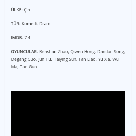
ÜLKE:
Çin
TÜR:
Komedi, Dram
IMDB:
7.4
OYUNCULAR:
Benshan Zhao, Qiwen Hong, Dandan Song,
Degang Guo, Jun Hu, Haiying Sun, Fan Liao, Yu Xia, Wu
Ma, Tao Guo