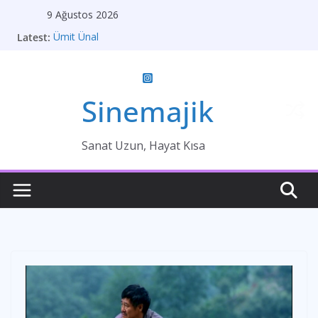
Skip
9 Ağustos 2026
to
Latest:
Ümit Ünal
content
Gelin
Brokeback Dağı
Kırık Bir Aşk Hikayesi
Ümit Efekan
Sinemajik
Sanat Uzun, Hayat Kısa