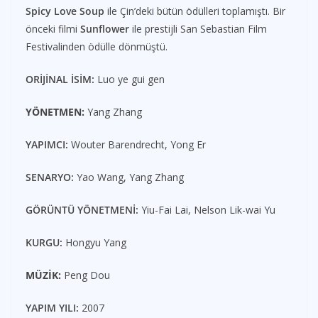
Spicy Love Soup
ile Çin’deki bütün ödülleri toplamıştı. Bir
önceki filmi
Sunflower
ile prestijli San Sebastian Film
Festivalinden ödülle dönmüştü.
ORİJİNAL İSİM:
Luo ye gui gen
YÖNETMEN:
Yang Zhang
YAPIMCI:
Wouter Barendrecht, Yong Er
SENARYO:
Yao Wang, Yang Zhang
GÖRÜNTÜ YÖNETMENİ:
Yiu-Fai Lai, Nelson Lik-wai Yu
KURGU:
Hongyu Yang
MÜZİK:
Peng Dou
YAPIM YILI:
2007