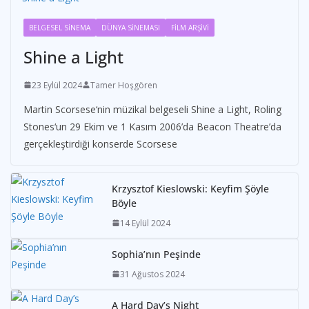
BELGESEL SİNEMA
DÜNYA SİNEMASI
FİLM ARŞİVİ
Shine a Light
23 Eylül 2024
Tamer Hoşgören
Martin Scorsese‘nin müzikal belgeseli Shine a Light, Roling
Stones‘un 29 Ekim ve 1 Kasım 2006’da Beacon Theatre’da
gerçekleştirdiği konserde Scorsese
Krzysztof Kieslowski: Keyfim Şöyle
Böyle
14 Eylül 2024
Sophia’nın Peşinde
31 Ağustos 2024
A Hard Day’s Night