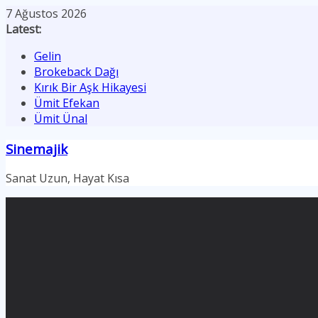
Skip
7 Ağustos 2026
to
Latest:
content
Gelin
Brokeback Dağı
Kırık Bir Aşk Hikayesi
Ümit Efekan
Ümit Ünal
Sinemajik
Sanat Uzun, Hayat Kısa