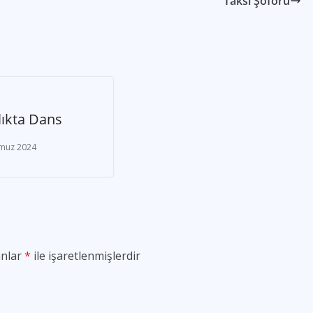
Taksi Şoförü
lıkta Dans
muz 2024
anlar
*
ile işaretlenmişlerdir