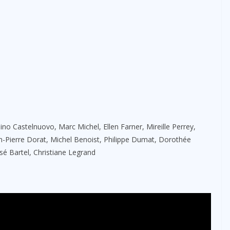
o Castelnuovo, Marc Michel, Ellen Farner, Mireille Perrey,
n-Pierre Dorat, Michel Benoist, Philippe Dumat, Dorothée
osé Bartel, Christiane Legrand