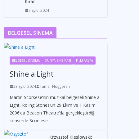
Kiracı
7 Eylül 2024
BELGESEL SİNEMA
BELGESEL SİNEMA
DÜNYA SİNEMASI
FİLM ARŞİVİ
Shine a Light
23 Eylül 2024
Tamer Hoşgören
Martin Scorsese‘nin müzikal belgeseli Shine a
Light, Roling Stones‘un 29 Ekim ve 1 Kasım
2006’da Beacon Theatre’da gerçekleştirdiği
konserde Scorsese
Krzysztof Kieslowski: