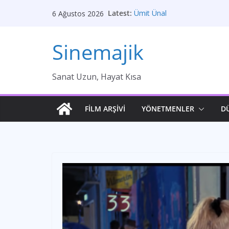
Skip
Latest:
Ümit Ünal
6 Ağustos 2026
to
Gelin
Brokeback Dağı
content
Sinemajik
Kırık Bir Aşk Hikayesi
Ümit Efekan
Sanat Uzun, Hayat Kısa
FİLM ARŞİVİ
YÖNETMENLER
D