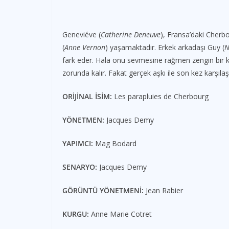
Geneviéve (
Catherine Deneuve
), Fransa’daki Cherb
(
Anne Vernon
) yaşamaktadır. Erkek arkadaşı Guy (
N
fark eder. Hala onu sevmesine rağmen zengin bir
zorunda kalır. Fakat gerçek aşkı ile son kez karşıla
ORİJİNAL İSİM:
Les parapluies de Cherbourg
YÖNETMEN:
Jacques Demy
YAPIMCI:
Mag Bodard
SENARYO:
Jacques Demy
GÖRÜNTÜ YÖNETMENİ:
Jean Rabier
KURGU:
Anne Marie Cotret