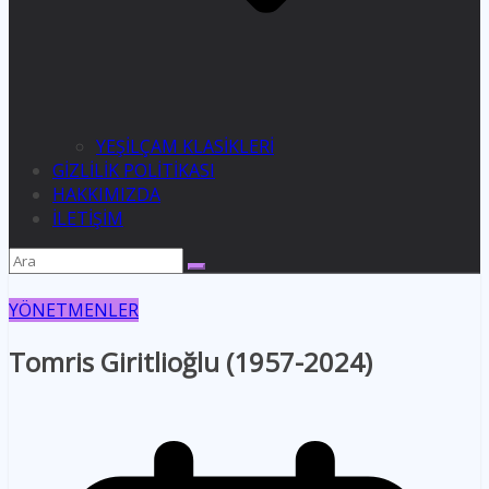
YEŞİLÇAM KLASİKLERİ
GİZLİLİK POLİTİKASI
HAKKIMIZDA
İLETİŞİM
YÖNETMENLER
Tomris Giritlioğlu (1957-2024)