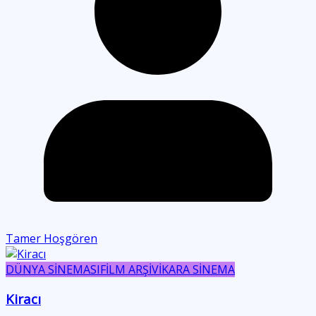
Tamer Hoşgören
DÜNYA SİNEMASI
FİLM ARŞİVİ
KARA SİNEMA
Kiracı