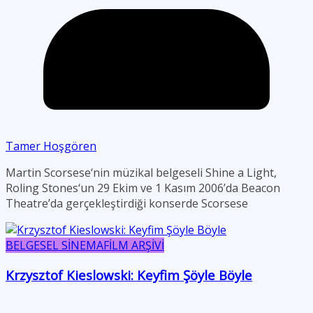
Tamer Hoşgören
Martin Scorsese‘nin müzikal belgeseli Shine a Light,
Roling Stones‘un 29 Ekim ve 1 Kasım 2006’da Beacon
Theatre’da gerçekleştirdiği konserde Scorsese
BELGESEL SİNEMA
FİLM ARŞİVİ
Krzysztof Kieslowski: Keyfim Şöyle Böyle