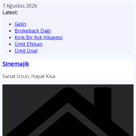
Skip
7 Ağustos 2026
to
Latest:
content
Gelin
Brokeback Dağı
Kırık Bir Aşk Hikayesi
Ümit Efekan
Ümit Ünal
Sinemajik
Sanat Uzun, Hayat Kısa