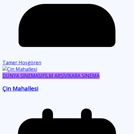
Tamer Hoşgören
DÜNYA SİNEMASI
FİLM ARŞİVİ
KARA SİNEMA
Çin Mahallesi