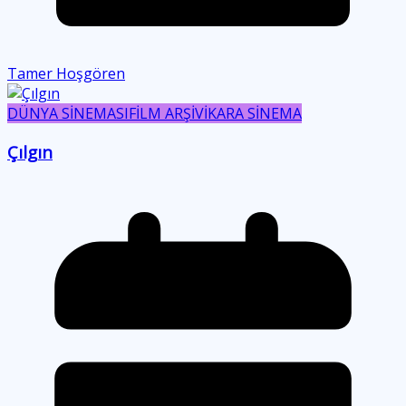
Tamer Hoşgören
DÜNYA SİNEMASI
FİLM ARŞİVİ
KARA SİNEMA
Çılgın