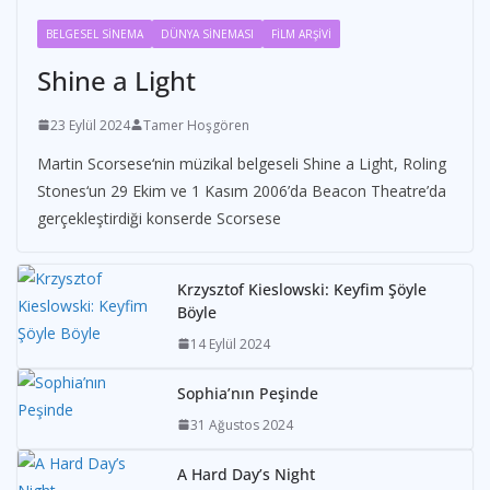
BELGESEL SİNEMA
DÜNYA SİNEMASI
FİLM ARŞİVİ
Shine a Light
23 Eylül 2024
Tamer Hoşgören
Martin Scorsese‘nin müzikal belgeseli Shine a Light, Roling
Stones‘un 29 Ekim ve 1 Kasım 2006’da Beacon Theatre’da
gerçekleştirdiği konserde Scorsese
Krzysztof Kieslowski: Keyfim Şöyle
Böyle
14 Eylül 2024
Sophia’nın Peşinde
31 Ağustos 2024
A Hard Day’s Night