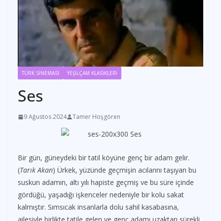
TÜRK SİNEMASI
YEŞİLÇAM KLASİKLERİ
Ses
9 Ağustos 2024
Tamer Hoşgören
Bir gün, güneydeki bir tatil köyüne genç bir adam gelir.
(
Tarık Akan
) Ürkek, yüzünde geçmişin acılarını taşıyan bu
suskun adamın, altı yılı hapiste geçmiş ve bu süre içinde
gördüğü, yaşadığı işkenceler nedeniyle bir kolu sakat
kalmıştır. Sımsıcak insanlarla dolu sahil kasabasına,
ailesiyle birlikte tatile gelen ve genç adamı uzaktan sürekli