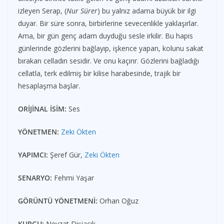
izleyen Serap, (
Nur Sürer
) bu yalnız adama büyük bir ilgi
duyar. Bir süre sonra, birbirlerine sevecenlikle yaklaşırlar.
Ama, bir gün genç adam duyduğu sesle irkilir. Bu hapis
günlerinde gözlerini bağlayıp, işkence yapan, kolunu sakat
bırakan celladın sesidir. Ve onu kaçırır. Gözlerini bağladığı
cellatla, terk edilmiş bir kilise harabesinde, trajik bir
hesaplaşma başlar.
ORİJİNAL İSİM:
Ses
YÖNETMEN:
Zeki Ökten
YAPIMCI:
Şeref Gür,
Zeki Ökten
SENARYO:
Fehmi Yaşar
GÖRÜNTÜ YÖNETMENİ:
Orhan Oğuz
KURGU:
Nevzat Dişiaçık