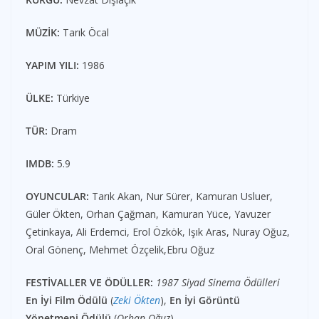
MÜZİK:
Tarık Öcal
YAPIM YILI:
1986
ÜLKE:
Türkiye
TÜR:
Dram
IMDB:
5.9
OYUNCULAR:
Tarık Akan, Nur Sürer, Kamuran Usluer,
Güler Ökten, Orhan Çağman, Kamuran Yüce, Yavuzer
Çetinkaya, Ali Erdemci, Erol Özkök, Işık Aras, Nuray Oğuz,
Oral Gönenç, Mehmet Özçelik,Ebru Oğuz
FESTİVALLER VE ÖDÜLLER:
1987 Siyad Sinema Ödülleri
En İyi Film Ödülü
(
Zeki Ökten
),
En İyi Görüntü
Yönetmeni Ödülü
(
Orhan Oğuz
)