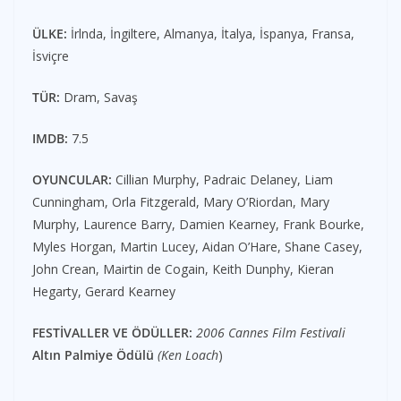
ÜLKE:
İrlnda, İngiltere, Almanya, İtalya, İspanya, Fransa,
İsviçre
TÜR:
Dram, Savaş
IMDB:
7.5
OYUNCULAR:
Cillian Murphy, Padraic Delaney, Liam
Cunningham, Orla Fitzgerald, Mary O’Riordan, Mary
Murphy, Laurence Barry, Damien Kearney, Frank Bourke,
Myles Horgan, Martin Lucey, Aidan O’Hare, Shane Casey,
John Crean, Mairtin de Cogain, Keith Dunphy, Kieran
Hegarty, Gerard Kearney
FESTİVALLER VE ÖDÜLLER:
2006 Cannes Film Festivali
Altın Palmiye Ödülü
(Ken Loach
)