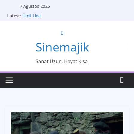
Skip
7 Ağustos 2026
to
Latest:
Ümit Ünal
content
Gelin
Brokeback Dağı
Kırık Bir Aşk Hikayesi
Ümit Efekan
Sinemajik
Sanat Uzun, Hayat Kısa