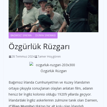
BAĞIMSIZ SİNEMA
DÜNYA SİNEMASI
Özgürlük Rüzgarı
28 Temmuz 2024
Tamer Hoşgören
Bağımsız İrlanda Cumhuriyeti’nin ve Kuzey İrlanda’nın
ortaya çıkışıyla sonuçlanan olayları anlatan film, adanın
henüz bir İngiliz kolonisi olduğu 1920’li yıllarda geçiyor.
İrlanda’daki İngiliz askerlerinin zulmüne tanık olan Damien,
(
Cillian Murphy)
IRA’nın bir alt kolu olan İrlanda’lı