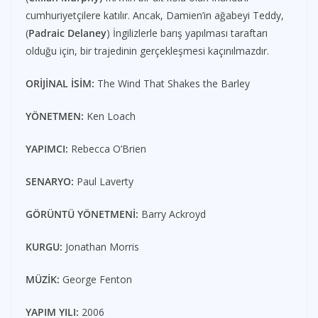
cumhuriyetçilere katılır. Ancak, Damien’in ağabeyi Teddy,
(
Padraic Delaney
) İngilizlerle barış yapılması taraftarı
olduğu için, bir trajedinin gerçekleşmesi kaçınılmazdır.
ORİJİNAL İSİM:
The Wind That Shakes the Barley
YÖNETMEN:
Ken Loach
YAPIMCI:
Rebecca O’Brien
SENARYO:
Paul Laverty
GÖRÜNTÜ YÖNETMENİ:
Barry Ackroyd
KURGU:
Jonathan Morris
MÜZİK:
George Fenton
YAPIM YILI:
2006