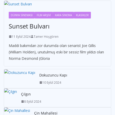
DÜNYA SİNEMASI
FİLM ARŞİVİ
KARA SİNEMA
KLASİKLER
Sunset Bulvarı
11 Eylül 2024
Tamer Hoşgören
Maddi bakımdan zor durumda olan senarist Joe Gillis
(William Holden), unutulmuş eski bir sessiz film yıldızı olan
Norma Desmond (Gloria
Dokuzuncu Kapı
10 Eylül 2024
Çılgın
8 Eylül 2024
Çin Mahallesi