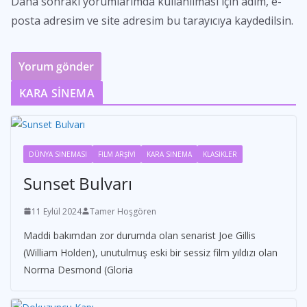
Daha sonraki yorumlarımda kullanılması için adım, e-
posta adresim ve site adresim bu tarayıcıya kaydedilsin.
KARA SİNEMA
DÜNYA SİNEMASI
FİLM ARŞİVİ
KARA SİNEMA
KLASİKLER
Sunset Bulvarı
11 Eylül 2024
Tamer Hoşgören
Maddi bakımdan zor durumda olan senarist Joe Gillis
(William Holden), unutulmuş eski bir sessiz film yıldızı olan
Norma Desmond (Gloria