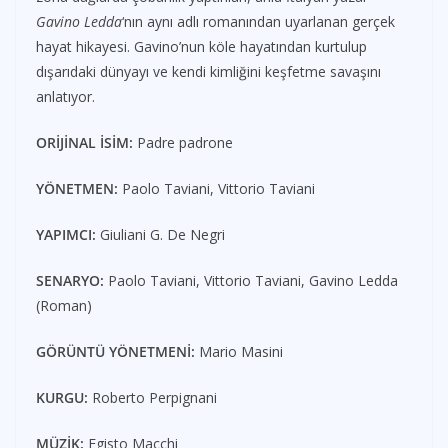
Gavino Ledda
‘nın aynı adlı romanından uyarlanan gerçek
hayat hikayesi. Gavino’nun köle hayatından kurtulup
dışarıdaki dünyayı ve kendi kimliğini keşfetme savaşını
anlatıyor.
ORİJİNAL İSİM:
Padre padrone
YÖNETMEN:
Paolo Taviani, Vittorio Taviani
YAPIMCI:
Giuliani G. De Negri
SENARYO:
Paolo Taviani, Vittorio Taviani, Gavino Ledda
(Roman)
GÖRÜNTÜ YÖNETMENİ:
Mario Masini
KURGU:
Roberto Perpignani
MÜZİK:
Egisto Macchi