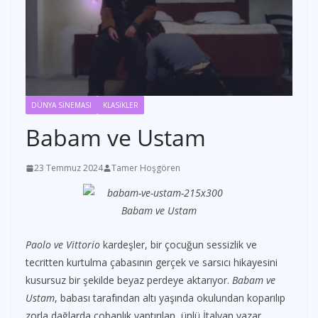
DÜNYA SİNEMASI
KLASİKLER
Babam ve Ustam
23 Temmuz 2024
Tamer Hoşgören
Paolo ve Vittorio
kardeşler, bir çocuğun sessizlik ve
tecritten kurtulma çabasının gerçek ve sarsıcı hikayesini
kusursuz bir şekilde beyaz perdeye aktarıyor.
Babam ve
Ustam
, babası tarafından altı yaşında okulundan koparılıp
zorla dağlarda çobanlık yaptırılan, ünlü İtalyan yazar