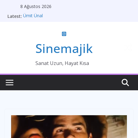
Skip
8 Ağustos 2026
to
Latest:
Ümit Ünal
content
Gelin
Brokeback Dağı
Kırık Bir Aşk Hikayesi
Ümit Efekan
Sinemajik
Sanat Uzun, Hayat Kısa