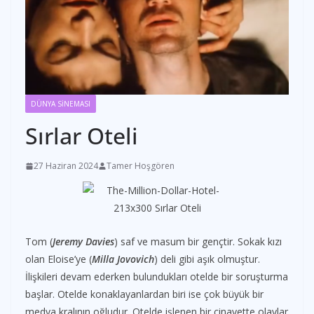
DÜNYA SİNEMASI
Sırlar Oteli
27 Haziran 2024
Tamer Hoşgören
Tom (
Jeremy Davies
) saf ve masum bir gençtir. Sokak kızı
olan Eloise’ye (
Milla Jovovich
) deli gibi aşık olmuştur.
İlişkileri devam ederken bulundukları otelde bir soruşturma
başlar. Otelde konaklayanlardan biri ise çok büyük bir
medya kralının oğludur. Otelde işlenen bir cinayette olaylar