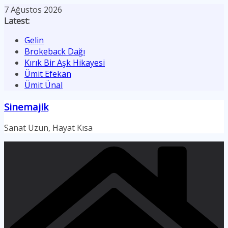
Skip
7 Ağustos 2026
to
Latest:
content
Gelin
Brokeback Dağı
Kırık Bir Aşk Hikayesi
Ümit Efekan
Ümit Ünal
Sinemajik
Sanat Uzun, Hayat Kısa