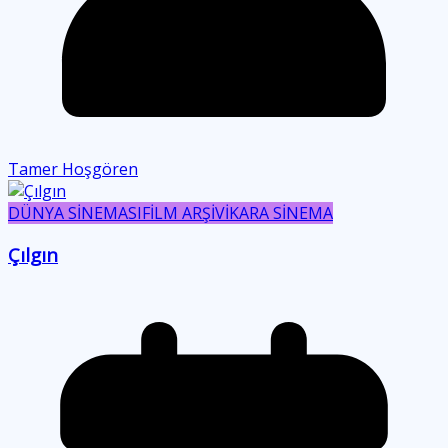
Tamer Hoşgören
DÜNYA SİNEMASI
FİLM ARŞİVİ
KARA SİNEMA
Çılgın