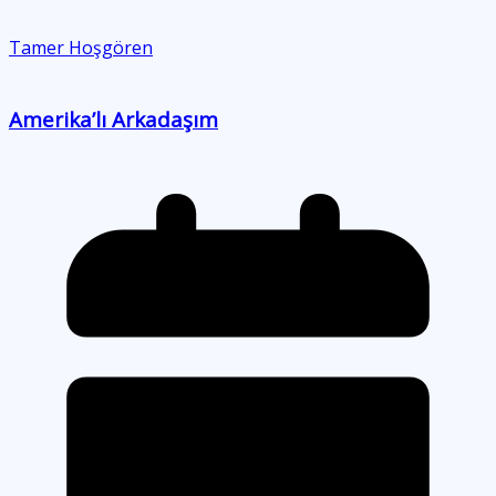
Tamer Hoşgören
Amerika’lı Arkadaşım