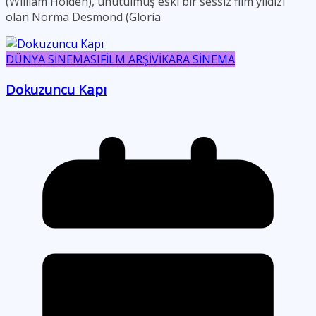
(William Holden), unutulmuş eski bir sessiz film yıldızı
olan Norma Desmond (Gloria
DÜNYA SİNEMASI
FİLM ARŞİVİ
KARA SİNEMA
Dokuzuncu Kapı