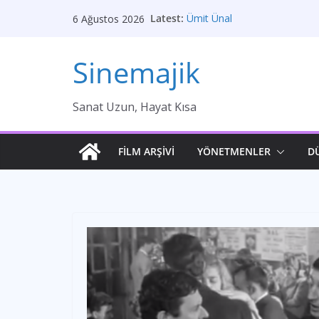
Skip
Latest:
Ümit Ünal
6 Ağustos 2026
to
Gelin
Brokeback Dağı
content
Sinemajik
Kırık Bir Aşk Hikayesi
Ümit Efekan
Sanat Uzun, Hayat Kısa
FİLM ARŞİVİ
YÖNETMENLER
D