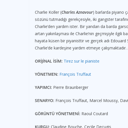
Charlie Koller (
Charles Aznavour
) barlarda piyano ç
sözünü tutmadığı gerekçesiyle, iki gangster tarafı
Charlie’den yardım ister. Bir yandan da barda gars
artan yakınlaşması ile Charlie’nin geçmişiyle ilgili b
hayata küsen bir piyanisttir ve gerçek adı Edouard
Charlie’de kardeşine yardım etmeye çalışmaktadır.
ORİJİNAL İSİM:
Tirez sur le pianiste
YÖNETMEN:
François Truffaut
YAPIMCI:
Pierre Braunberger
SENARYO:
François Truffaut, Marcel Moussy, Da
GÖRÜNTÜ YÖNETMENİ:
Raoul Coutard
KURGU:
Claudine Bouche, Cecile Decugis