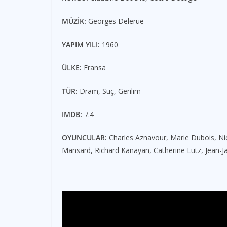
MÜZİK:
Georges Delerue
YAPIM YILI:
1960
ÜLKE:
Fransa
TÜR:
Dram, Suç, Gerilim
IMDB:
7.4
OYUNCULAR:
Charles Aznavour, Marie Dubois, Nic
Mansard, Richard Kanayan, Catherine Lutz, Jean-J