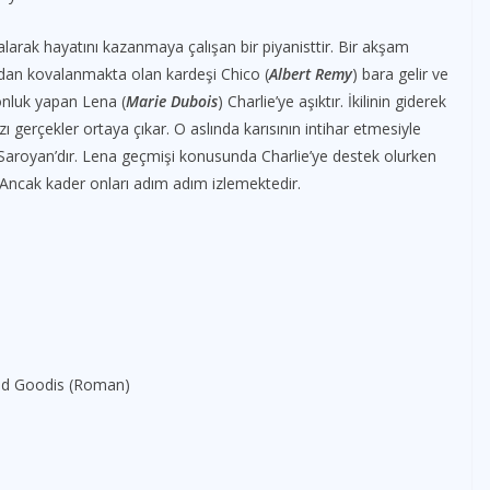
alarak hayatını kazanmaya çalışan bir piyanisttir. Bir akşam
ndan kovalanmakta olan kardeşi Chico (
Albert Remy
) bara gelir ve
onluk yapan Lena (
Marie Dubois
) Charlie’ye aşıktır. İkilinin giderek
azı gerçekler ortaya çıkar. O aslında karısının intihar etmesiyle
 Saroyan’dır. Lena geçmişi konusunda Charlie’ye destek olurken
 Ancak kader onları adım adım izlemektedir.
vid Goodis (Roman)