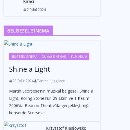
Kiracı
7 Eylül 2024
BELGESEL SİNEMA
BELGESEL SİNEMA
DÜNYA SİNEMASI
FİLM ARŞİVİ
Shine a Light
23 Eylül 2024
Tamer Hoşgören
Martin Scorsese‘nin müzikal belgeseli Shine a
Light, Roling Stones‘un 29 Ekim ve 1 Kasım
2006’da Beacon Theatre’da gerçekleştirdiği
konserde Scorsese
Krzysztof Kieslowski: