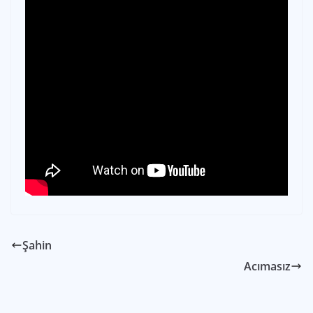
Şahin
Acımasız