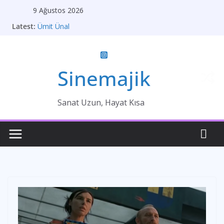
Skip
9 Ağustos 2026
to
Latest:
Ümit Ünal
content
Gelin
Brokeback Dağı
Kırık Bir Aşk Hikayesi
Ümit Efekan
Sinemajik
Sanat Uzun, Hayat Kısa