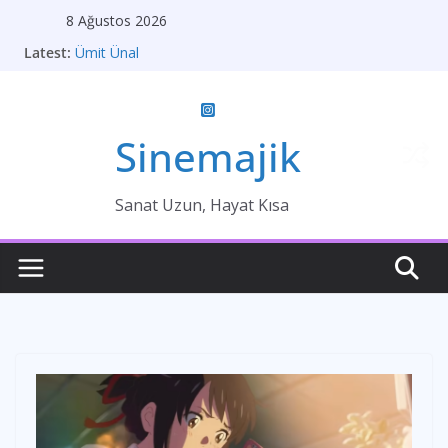
Skip
8 Ağustos 2026
to
Latest:
Ümit Ünal
content
Gelin
Brokeback Dağı
Kırık Bir Aşk Hikayesi
Ümit Efekan
Sinemajik
Sanat Uzun, Hayat Kısa