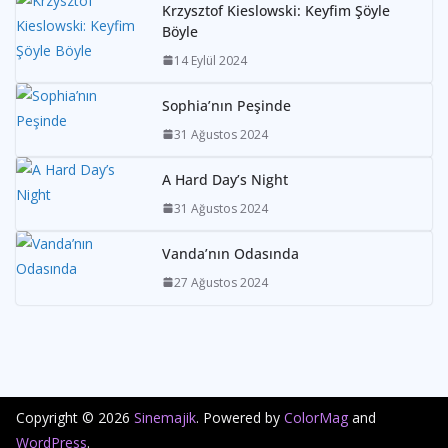
Krzysztof Kieslowski: Keyfim Şöyle
Böyle
14 Eylül 2024
Sophia’nın Peşinde
31 Ağustos 2024
A Hard Day’s Night
31 Ağustos 2024
Vanda’nın Odasında
27 Ağustos 2024
Copyright © 2026
Sinemajik
. Powered by
ColorMag
and
WordPress
.