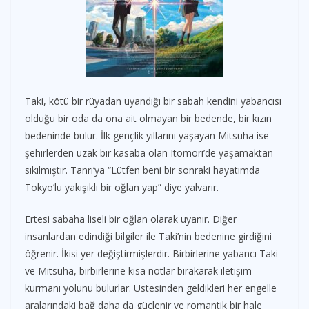
Taki, kötü bir rüyadan uyandığı bir sabah kendini yabancısı
olduğu bir oda da ona ait olmayan bir bedende, bir kızın
bedeninde bulur. İlk gençlik yıllarını yaşayan Mitsuha ise
şehirlerden uzak bir kasaba olan Itomori’de yaşamaktan
sıkılmıştır. Tanrı’ya “Lütfen beni bir sonraki hayatımda
Tokyo’lu yakışıklı bir oğlan yap” diye yalvarır.
Ertesi sabaha liseli bir oğlan olarak uyanır. Diğer
insanlardan edindiği bilgiler ile Taki’nin bedenine girdiğini
öğrenir. İkisi yer değiştirmişlerdir. Birbirlerine yabancı Taki
ve Mitsuha, birbirlerine kısa notlar bırakarak iletişim
kurmanı yolunu bulurlar. Üstesinden geldikleri her engelle
aralarındaki bağ daha da güçlenir ve romantik bir hale