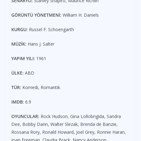
SENARYO:
Stanley Shapiro, Maurice Richlin
GÖRÜNTÜ YÖNETMENİ:
William H. Daniels
KURGU:
Russel F. Schoengarth
MÜZİK:
Hans J. Salter
YAPIM YILI:
1961
ÜLKE:
ABD
TÜR:
Komedi, Romantik
IMDB:
6.9
OYUNCULAR:
Rock Hudson, Gina Lollobrigida, Sandra
Dee, Bobby Darin, Walter Slezak, Brenda de Banzie,
Rossana Rory, Ronald Howard, Joel Grey, Ronnie Haran,
Joan Freeman, Claudia Brack, Nancy Anderson