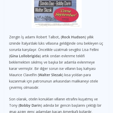
Zengin İş adamı Robert Talbot, (
Rock Hudson
) yıllık
izninde İtalya’daki lüks villasına geldiğinde onu bekleyen üç
sorunla karşılaşır. Öncelikle uzatmalı sevgilisi Lisa Fellini
(
Gina Lollobrigida
) artık ondan evlenme teklifi
beklemekten sıkılmış ve başka bir adamla evlenmeye
karar vermiştir. Bir diğer sorun ise villanın baş kahyası
Maurice Clavell’in (
Walter Slezak
) kısa yoldan para
kazanmak için patronunun arkasından malikaneyi otele
çevirmiş olmasıdır.
Son olarak, otelin konukları villanın etrafını kuşatmış ve
Tony (
Bobby Darin
) adında bir gencin başlarını çektiği bir
grup azgın genç adamdan kaçan Amerika’lı kızlardır.