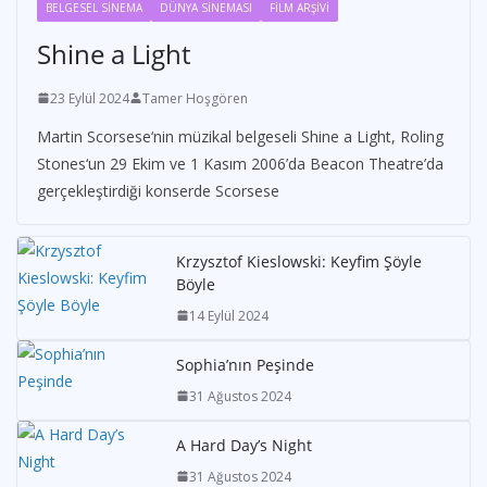
BELGESEL SİNEMA
DÜNYA SİNEMASI
FİLM ARŞİVİ
Shine a Light
23 Eylül 2024
Tamer Hoşgören
Martin Scorsese‘nin müzikal belgeseli Shine a Light, Roling
Stones‘un 29 Ekim ve 1 Kasım 2006’da Beacon Theatre’da
gerçekleştirdiği konserde Scorsese
Krzysztof Kieslowski: Keyfim Şöyle
Böyle
14 Eylül 2024
Sophia’nın Peşinde
31 Ağustos 2024
A Hard Day’s Night
31 Ağustos 2024