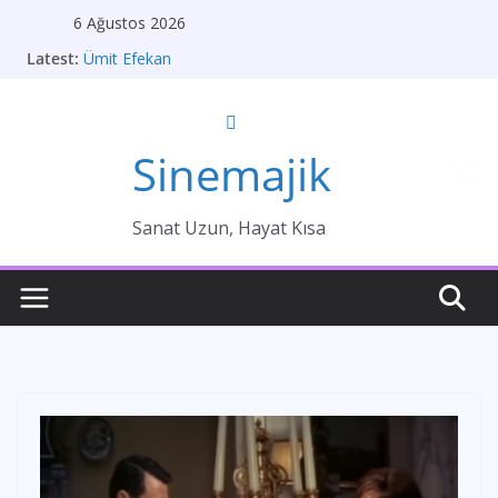
Skip
6 Ağustos 2026
to
Latest:
Ümit Efekan
content
Ümit Ünal
Gelin
Brokeback Dağı
Kırık Bir Aşk Hikayesi
Sinemajik
Sanat Uzun, Hayat Kısa