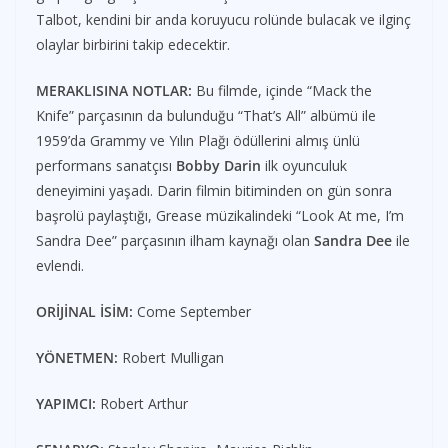
Talbot, kendini bir anda koruyucu rolünde bulacak ve ilginç
olaylar birbirini takip edecektir.
MERAKLISINA NOTLAR:
Bu filmde, içinde “Mack the
Knife” parçasının da bulunduğu “That’s All” albümü ile
1959’da Grammy ve Yılın Plağı ödüllerini almış ünlü
performans sanatçısı
Bobby Darin
ilk oyunculuk
deneyimini yaşadı. Darin filmin bitiminden on gün sonra
başrolü paylaştığı, Grease müzikalindeki “Look At me, I’m
Sandra Dee” parçasının ilham kaynağı olan
Sandra Dee
ile
evlendi.
ORİJİNAL İSİM:
Come September
YÖNETMEN:
Robert Mulligan
YAPIMCI:
Robert Arthur