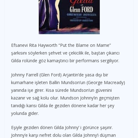
Efsanevi Rita Hayworth “Put the Blame on Mame”
şarkısını söylerken şehvet ve çekicilik ile, baştan çıkarıcı
Gilda rolünde göz kamaştırıcı bir performans sergiliyor.
Johnny Farrell (Glen Ford) Arjantin’de yasa dışı bir
kumarhane işleten Ballin Mundson’un (George Macready)
yanında işe girer. Kısa sürede Mundson’un güvenini
kazanır ve sağ kolu olur. Mundson Johnny’in geçmişten
tanıdığı karısı Gilda ile geziden dönene kadar her şey
yolunda gider.
Eşiyle geziden dönen Gilda Johnny’ i görünce şaşırır.
Johnny’e karşı nefret dolu olan Gilda Johnny’i düşman