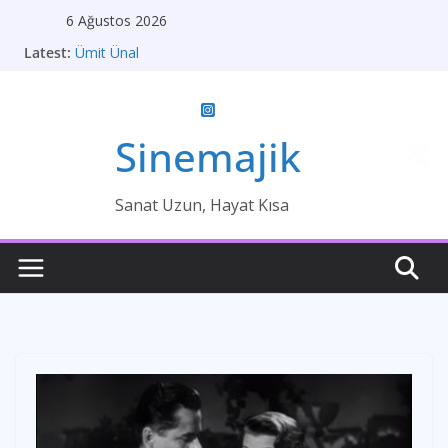
Skip
6 Ağustos 2026
to
Latest:
Ümit Ünal
content
Gelin
Brokeback Dağı
Kırık Bir Aşk Hikayesi
Ümit Efekan
Sinemajik
Sanat Uzun, Hayat Kısa