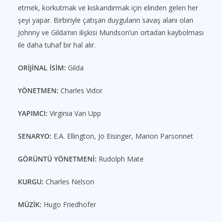
etmek, korkutmak ve kıskandırmak için elinden gelen her
şeyi yapar. Birbiriyle çatışan duyguların savaş alanı olan
Johnny ve Gilda’nın ilişkisi Mundson’un ortadan kaybolması
ile daha tuhaf bir hal alır.
ORİJİNAL İSİM:
Gilda
YÖNETMEN:
Charles Vidor
YAPIMCI:
Virginia Van Upp
SENARYO:
E.A. Ellington, Jo Eisinger, Marion Parsonnet
GÖRÜNTÜ YÖNETMENİ:
Rudolph Mate
KURGU:
Charles Nelson
MÜZİK:
Hugo Friedhofer