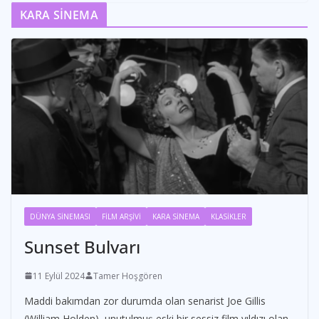
KARA SİNEMA
DÜNYA SİNEMASI
FİLM ARŞİVİ
KARA SİNEMA
KLASİKLER
Sunset Bulvarı
11 Eylül 2024
Tamer Hoşgören
Maddi bakımdan zor durumda olan senarist Joe Gillis
(William Holden), unutulmuş eski bir sessiz film yıldızı olan