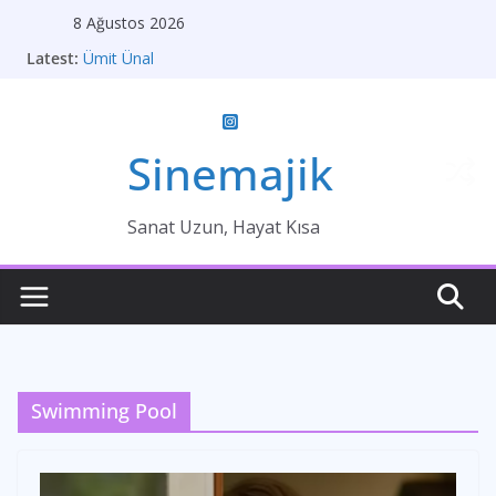
Skip
8 Ağustos 2026
to
Latest:
Ümit Ünal
content
Gelin
Brokeback Dağı
Kırık Bir Aşk Hikayesi
Ümit Efekan
Sinemajik
Sanat Uzun, Hayat Kısa
Swimming Pool