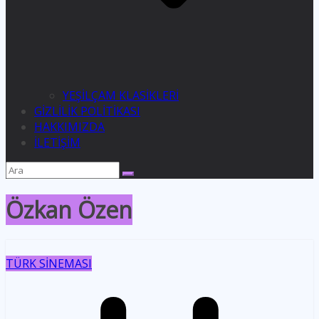
YEŞİLÇAM KLASİKLERİ
GİZLİLİK POLİTİKASI
HAKKIMIZDA
İLETİŞİM
Özkan Özen
TÜRK SİNEMASI