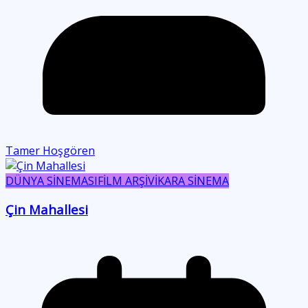
Tamer Hoşgören
DÜNYA SİNEMASI
FİLM ARŞİVİ
KARA SİNEMA
Çin Mahallesi