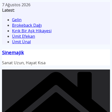
Skip
7 Ağustos 2026
to
Latest:
content
Gelin
Brokeback Dağı
Kırık Bir Aşk Hikayesi
Ümit Efekan
Ümit Ünal
Sinemajik
Sanat Uzun, Hayat Kısa