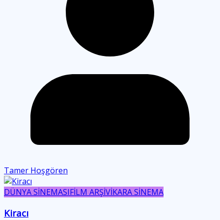
Tamer Hoşgören
DÜNYA SİNEMASI
FİLM ARŞİVİ
KARA SİNEMA
Kiracı