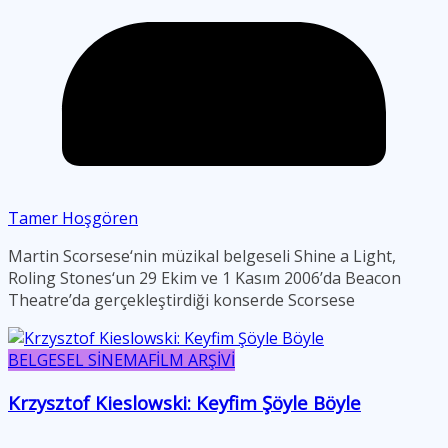
Tamer Hoşgören
Martin Scorsese‘nin müzikal belgeseli Shine a Light,
Roling Stones‘un 29 Ekim ve 1 Kasım 2006’da Beacon
Theatre’da gerçekleştirdiği konserde Scorsese
BELGESEL SİNEMA
FİLM ARŞİVİ
Krzysztof Kieslowski: Keyfim Şöyle Böyle