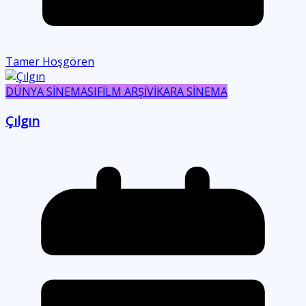
Tamer Hoşgören
DÜNYA SİNEMASI
FİLM ARŞİVİ
KARA SİNEMA
Çılgın