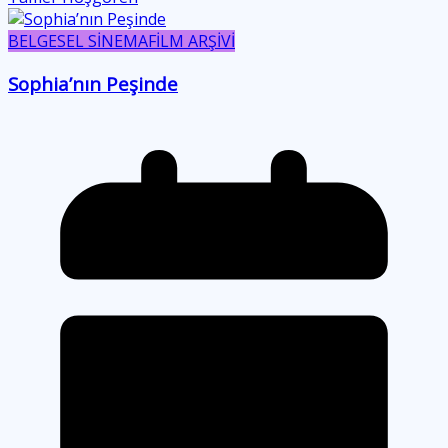
BELGESEL SİNEMA
FİLM ARŞİVİ
Sophia’nın Peşinde