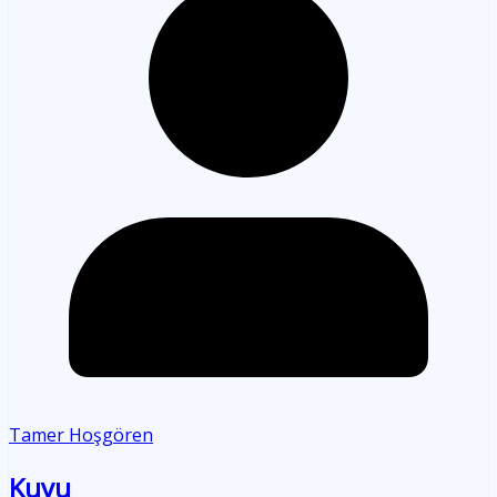
Tamer Hoşgören
Kuyu