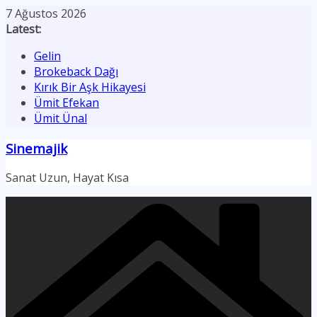
Skip
7 Ağustos 2026
to
Latest:
content
Gelin
Brokeback Dağı
Kırık Bir Aşk Hikayesi
Ümit Efekan
Ümit Ünal
Sinemajik
Sanat Uzun, Hayat Kısa