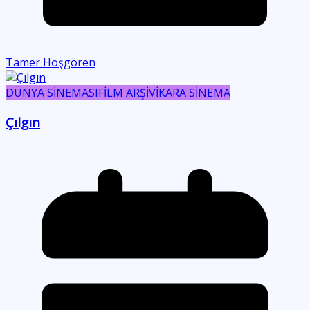
Tamer Hoşgören
DÜNYA SİNEMASI
FİLM ARŞİVİ
KARA SİNEMA
Çılgın