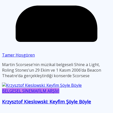
Tamer Hoşgören
Martin Scorsese‘nin müzikal belgeseli Shine a Light,
Roling Stones‘un 29 Ekim ve 1 Kasım 2006’da Beacon
Theatre’da gerçekleştirdiği konserde Scorsese
BELGESEL SİNEMA
FİLM ARŞİVİ
Krzysztof Kieslowski: Keyfim Şöyle Böyle