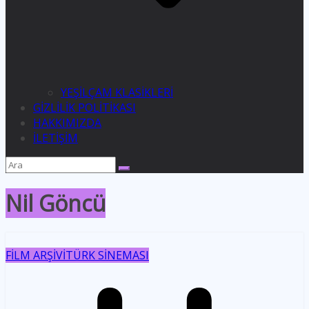
YEŞİLÇAM KLASİKLERİ
GİZLİLİK POLİTİKASI
HAKKIMIZDA
İLETİŞİM
Nil Göncü
FİLM ARŞİVİ
TÜRK SİNEMASI