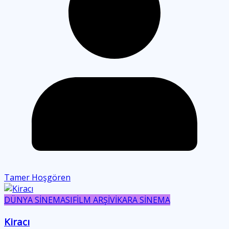
Tamer Hoşgören
DÜNYA SİNEMASI
FİLM ARŞİVİ
KARA SİNEMA
Kiracı