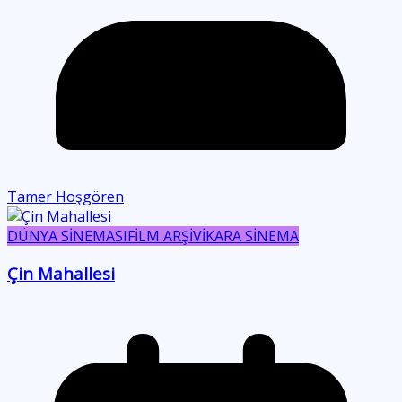
Tamer Hoşgören
DÜNYA SİNEMASI
FİLM ARŞİVİ
KARA SİNEMA
Çin Mahallesi