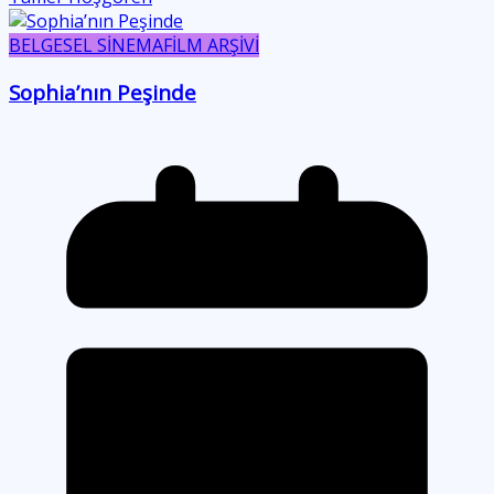
BELGESEL SİNEMA
FİLM ARŞİVİ
Sophia’nın Peşinde