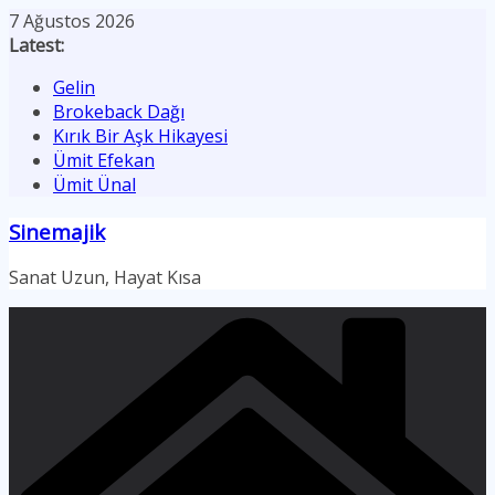
Skip
7 Ağustos 2026
to
Latest:
content
Gelin
Brokeback Dağı
Kırık Bir Aşk Hikayesi
Ümit Efekan
Ümit Ünal
Sinemajik
Sanat Uzun, Hayat Kısa