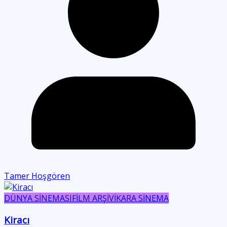
Tamer Hoşgören
DÜNYA SİNEMASI
FİLM ARŞİVİ
KARA SİNEMA
Kiracı