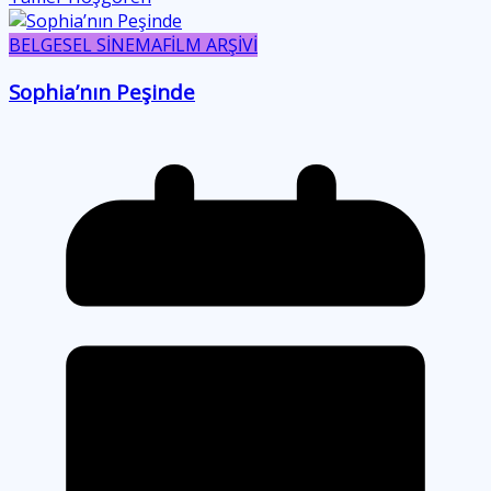
BELGESEL SİNEMA
FİLM ARŞİVİ
Sophia’nın Peşinde