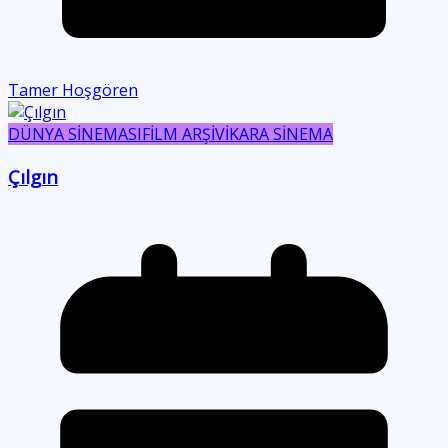
Tamer Hoşgören
DÜNYA SİNEMASI
FİLM ARŞİVİ
KARA SİNEMA
Çılgın