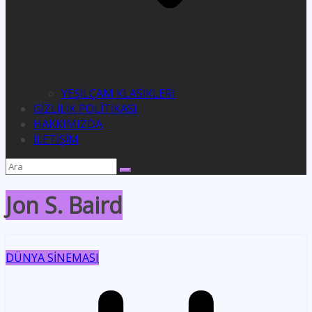
YEŞİLÇAM KLASİKLERİ
GİZLİLİK POLİTİKASI
HAKKIMIZDA
İLETİŞİM
Jon S. Baird
DÜNYA SİNEMASI