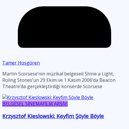
Tamer Hoşgören
Martin Scorsese‘nin müzikal belgeseli Shine a Light,
Roling Stones‘un 29 Ekim ve 1 Kasım 2006’da Beacon
Theatre’da gerçekleştirdiği konserde Scorsese
BELGESEL SİNEMA
FİLM ARŞİVİ
Krzysztof Kieslowski: Keyfim Şöyle Böyle