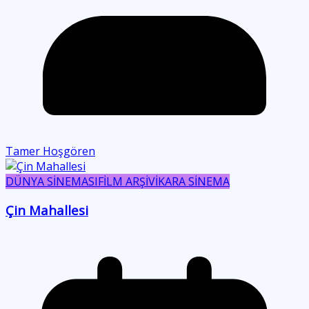
Tamer Hoşgören
DÜNYA SİNEMASI
FİLM ARŞİVİ
KARA SİNEMA
Çin Mahallesi