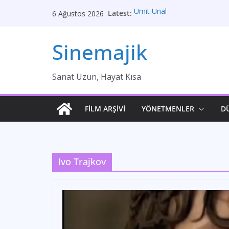
Skip
Latest:
Ümit Ünal
6 Ağustos 2026
to
Gelin
Brokeback Dağı
content
Sinemajik
Kırık Bir Aşk Hikayesi
Ümit Efekan
Sanat Uzun, Hayat Kısa
FİLM ARŞİVİ
YÖNETMENLER
D
Ivo Trajkov