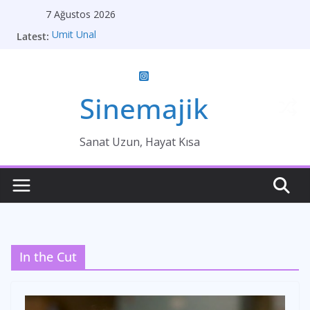
Skip
7 Ağustos 2026
to
Latest:
Ümit Ünal
content
Gelin
Brokeback Dağı
Kırık Bir Aşk Hikayesi
Ümit Efekan
Sinemajik
Sanat Uzun, Hayat Kısa
In the Cut