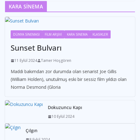
KARA SİNEMA
DÜNYA SİNEMASI
FİLM ARŞİVİ
KARA SİNEMA
KLASİKLER
Sunset Bulvarı
11 Eylül 2024
Tamer Hoşgören
Maddi bakımdan zor durumda olan senarist Joe Gillis
(William Holden), unutulmuş eski bir sessiz film yıldızı olan
Norma Desmond (Gloria
Dokuzuncu Kapı
10 Eylül 2024
Çılgın
8 Eylül 2024