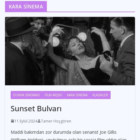
KARA SİNEMA
DÜNYA SİNEMASI
FİLM ARŞİVİ
KARA SİNEMA
KLASİKLER
Sunset Bulvarı
11 Eylül 2024
Tamer Hoşgören
Maddi bakımdan zor durumda olan senarist Joe Gillis
(William Holden), unutulmuş eski bir sessiz film yıldızı olan