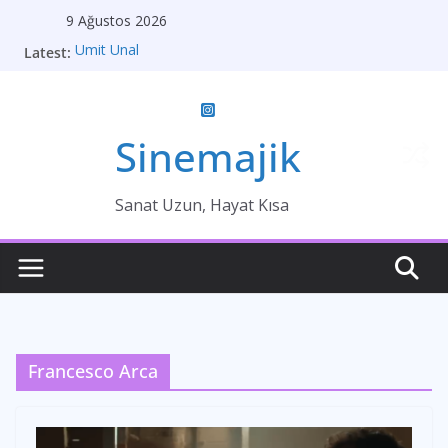
Skip
9 Ağustos 2026
to
Ümit Ünal
Latest:
content
Gelin
Brokeback Dağı
Kırık Bir Aşk Hikayesi
Ümit Efekan
Sinemajik
Sanat Uzun, Hayat Kısa
Francesco Arca