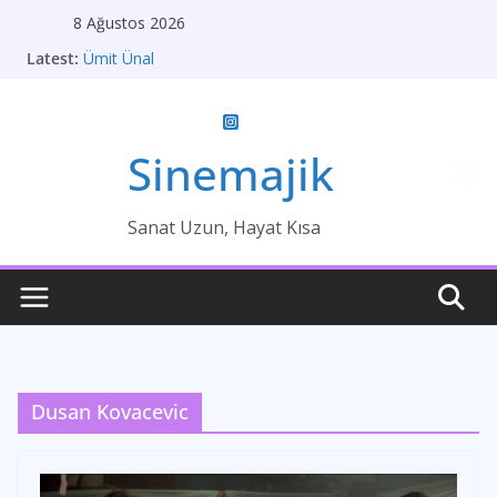
Skip
8 Ağustos 2026
to
Latest:
Ümit Ünal
content
Gelin
Brokeback Dağı
Kırık Bir Aşk Hikayesi
Ümit Efekan
Sinemajik
Sanat Uzun, Hayat Kısa
Dusan Kovacevic