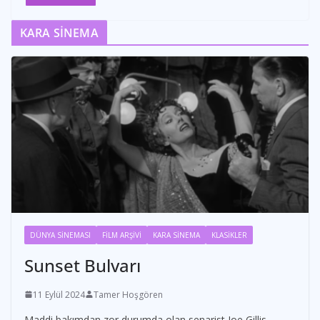
KARA SİNEMA
DÜNYA SİNEMASI
FİLM ARŞİVİ
KARA SİNEMA
KLASİKLER
Sunset Bulvarı
11 Eylül 2024
Tamer Hoşgören
Maddi bakımdan zor durumda olan senarist Joe Gillis