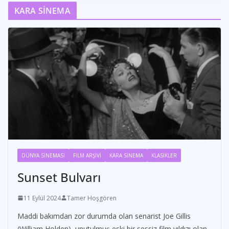
KARA SİNEMA
DÜNYA SİNEMASI
FİLM ARŞİVİ
KARA SİNEMA
KLASİKLER
Sunset Bulvarı
11 Eylül 2024
Tamer Hoşgören
Maddi bakımdan zor durumda olan senarist Joe Gillis
(William Holden), unutulmuş eski bir sessiz film yıldızı olan