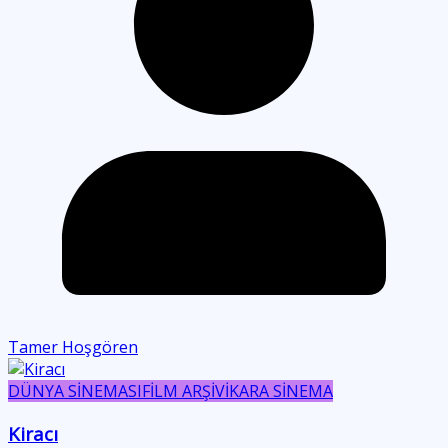
Tamer Hoşgören
DÜNYA SİNEMASI
FİLM ARŞİVİ
KARA SİNEMA
Kiracı