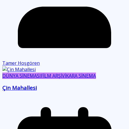
Tamer Hoşgören
DÜNYA SİNEMASI
FİLM ARŞİVİ
KARA SİNEMA
Çin Mahallesi