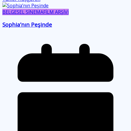
BELGESEL SİNEMA
FİLM ARŞİVİ
Sophia’nın Peşinde