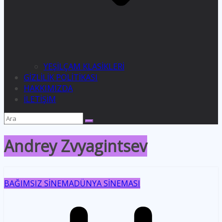
YEŞİLÇAM KLASİKLERİ
GİZLİLİK POLİTİKASI
HAKKIMIZDA
İLETİŞİM
Andrey Zvyagintsev
BAĞIMSIZ SİNEMA
DÜNYA SİNEMASI