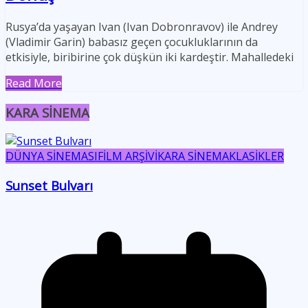
Rusya’da yaşayan Ivan (Ivan Dobronravov) ile Andrey
(Vladimir Garin) babasız geçen çocukluklarının da
etkisiyle, biribirine çok düşkün iki kardeştir. Mahalledeki
Read More
KARA SİNEMA
DÜNYA SİNEMASI
FİLM ARŞİVİ
KARA SİNEMA
KLASİKLER
Sunset Bulvarı