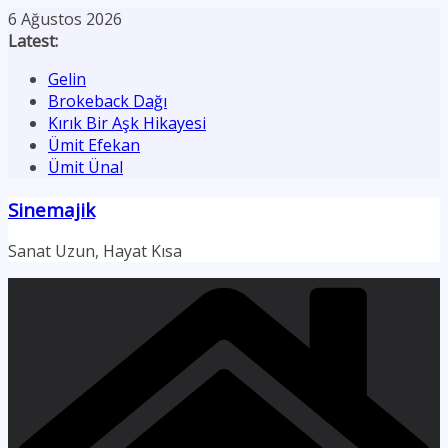
Skip
6 Ağustos 2026
to
Latest:
content
Gelin
Brokeback Dağı
Kırık Bir Aşk Hikayesi
Ümit Efekan
Ümit Ünal
Sinemajik
Sanat Uzun, Hayat Kısa