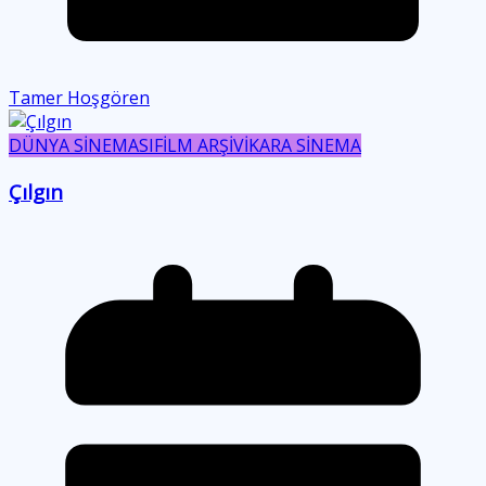
Tamer Hoşgören
DÜNYA SİNEMASI
FİLM ARŞİVİ
KARA SİNEMA
Çılgın