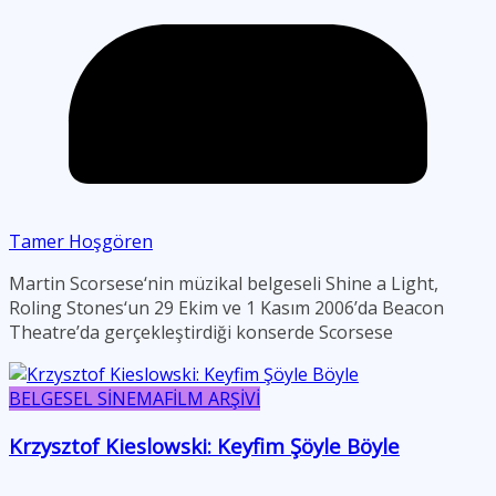
Tamer Hoşgören
Martin Scorsese‘nin müzikal belgeseli Shine a Light,
Roling Stones‘un 29 Ekim ve 1 Kasım 2006’da Beacon
Theatre’da gerçekleştirdiği konserde Scorsese
BELGESEL SİNEMA
FİLM ARŞİVİ
Krzysztof Kieslowski: Keyfim Şöyle Böyle