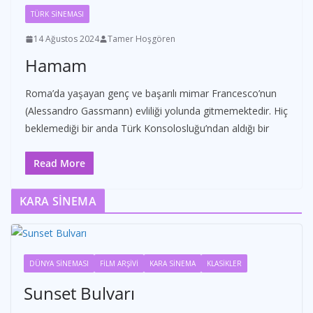
TÜRK SİNEMASI
14 Ağustos 2024
Tamer Hoşgören
Hamam
Roma’da yaşayan genç ve başarılı mimar Francesco’nun
(Alessandro Gassmann) evliliği yolunda gitmemektedir. Hiç
beklemediği bir anda Türk Konsolosluğu’ndan aldığı bir
Read More
KARA SİNEMA
DÜNYA SİNEMASI
FİLM ARŞİVİ
KARA SİNEMA
KLASİKLER
Sunset Bulvarı